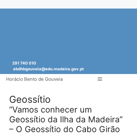
Saltar
para
o
conteúdo
291 740 010
ebdhbgouveia@edu.madeira.gov.pt
Menu
Horácio Bento de Gouveia
Geossítio
“Vamos conhecer um
Geossítio da Ilha da Madeira”
– O Geossítio do Cabo Girão