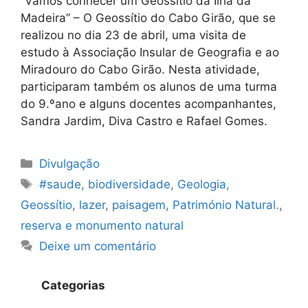
“Vamos conhecer um Geossítio da Ilha da
Madeira” – O Geossítio do Cabo Girão, que se
realizou no dia 23 de abril, uma visita de
estudo à Associação Insular de Geografia e ao
Miradouro do Cabo Girão. Nesta atividade,
participaram também os alunos de uma turma
do 9.ºano e alguns docentes acompanhantes,
Sandra Jardim, Diva Castro e Rafael Gomes.
Categorias
Divulgação
Etiquetas
#saude
,
biodiversidade
,
Geologia
,
Geossítio
,
lazer
,
paisagem
,
Património Natural.
,
reserva e monumento natural
Deixe um comentário
Categorias