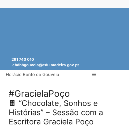
Saltar
para
o
conteúdo
291 740 010
ebdhbgouveia@edu.madeira.gov.pt
Menu
Horácio Bento de Gouveia
#GracielaPoço
🍫 “Chocolate, Sonhos e
Histórias” – Sessão com a
Escritora Graciela Poço