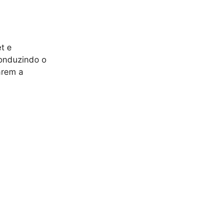
t e
conduzindo o
arem a