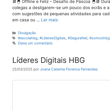
📆🐣 Offline e Feliz – Desafio de Páscoa 🐣📆 Dur
colegas a desligarem-se um pouco dos ecrãs e 
com sugestões de pequenas atividades para cada 
em casa ou …
Ler mais
Categorias
Divulgação
Etiquetas
#escolahbg
,
#LíderesDigitais
,
#SeguraNet
,
#somoshbg
Deixe um comentário
Líderes Digitais HBG
25/03/2025
por
Joana Catarina Florenca Fernandes