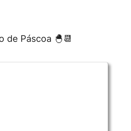
fio de Páscoa 🐣📆