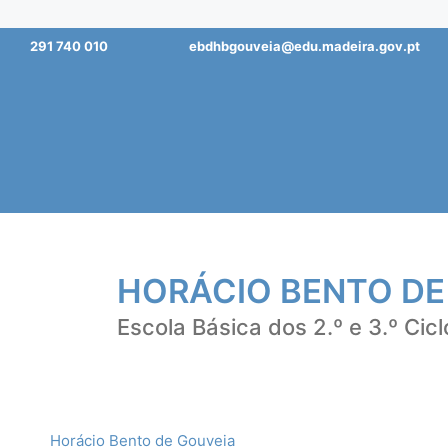
Saltar
291 740 010
ebdhbgouveia@edu.madeira.gov.pt
para
o
conteúdo
HORÁCIO BENTO DE
Escola Básica dos 2.º e 3.º Cicl
Horácio Bento de Gouveia