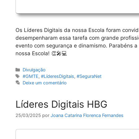
Os Líderes Digitais da nossa Escola foram convid
desempenharam essa tarefa com grande profissio
evento com segurança e dinamismo. Parabéns a t
nossa Escola! 👏🎤💻
Categorias
Divulgação
Etiquetas
#GMTE
,
#LíderesDigitais
,
#SeguraNet
Deixe um comentário
Líderes Digitais HBG
25/03/2025
por
Joana Catarina Florenca Fernandes