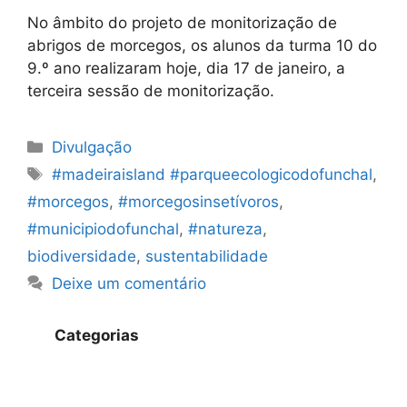
No âmbito do projeto de monitorização de
abrigos de morcegos, os alunos da turma 10 do
9.º ano realizaram hoje, dia 17 de janeiro, a
terceira sessão de monitorização.
Categorias
Divulgação
Etiquetas
#madeiraisland #parqueecologicodofunchal
,
#morcegos
,
#morcegosinsetívoros
,
#municipiodofunchal
,
#natureza
,
biodiversidade
,
sustentabilidade
Deixe um comentário
Categorias