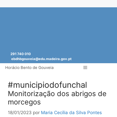
Saltar
para
o
conteúdo
291 740 010
ebdhbgouveia@edu.madeira.gov.pt
Menu
Horácio Bento de Gouveia
#municipiodofunchal
Monitorização dos abrigos de
morcegos
18/01/2023
por
Maria Cecília da Silva Pontes