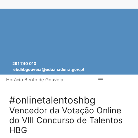
Saltar
para
o
conteúdo
291 740 010
ebdhbgouveia@edu.madeira.gov.pt
Menu
Horácio Bento de Gouveia
#onlinetalentoshbg
Vencedor da Votação Online
do VIII Concurso de Talentos
HBG