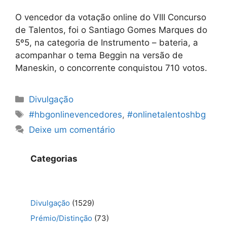
O vencedor da votação online do VIII Concurso
de Talentos, foi o Santiago Gomes Marques do
5º5, na categoria de Instrumento – bateria, a
acompanhar o tema Beggin na versão de
Maneskin, o concorrente conquistou 710 votos.
Categorias
Divulgação
Etiquetas
#hbgonlinevencedores
,
#onlinetalentoshbg
Deixe um comentário
Categorias
Divulgação
(1529)
Prémio/Distinção
(73)