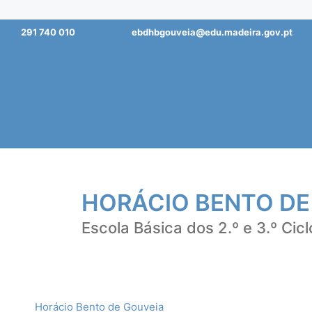
Saltar
291 740 010
ebdhbgouveia@edu.madeira.gov.pt
para
o
conteúdo
HORÁCIO BENTO DE
Escola Básica dos 2.º e 3.º Cicl
Horácio Bento de Gouveia