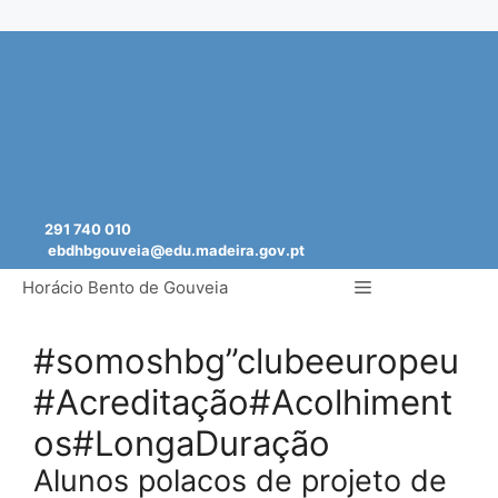
Saltar
para
o
conteúdo
291 740 010
ebdhbgouveia@edu.madeira.gov.pt
Menu
Horácio Bento de Gouveia
#somoshbg”clubeeuropeu
#Acreditação#Acolhiment
os#LongaDuração
Alunos polacos de projeto de