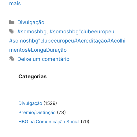
mais
Categorias
Divulgação
Etiquetas
#somoshbg
,
#somoshbg"clubeeuropeu
,
#somoshbg"clubeeuropeu#Acreditação#Acolhi
mentos#LongaDuração
Deixe um comentário
Categorias
Divulgação
(1529)
Prémio/Distinção
(73)
HBG na Comunicação Social
(79)