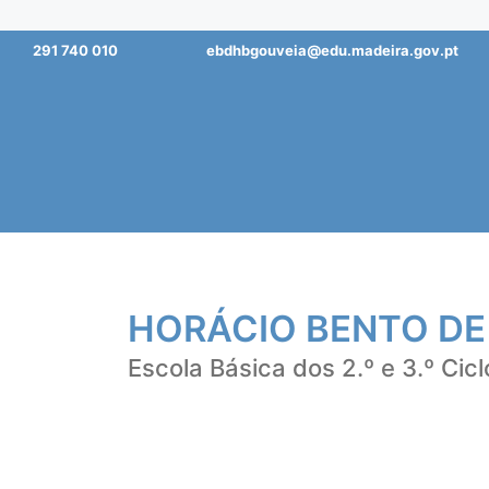
Saltar
291 740 010
ebdhbgouveia@edu.madeira.gov.pt
para
o
conteúdo
HORÁCIO BENTO DE
Escola Básica dos 2.º e 3.º Cicl