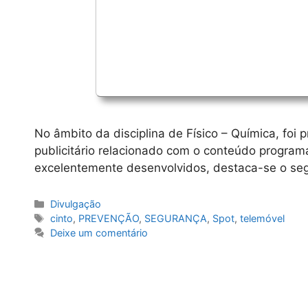
No âmbito da disciplina de Físico – Química, foi
publicitário relacionado com o conteúdo programá
excelentemente desenvolvidos, destaca-se o seg
Categorias
Divulgação
Etiquetas
cinto
,
PREVENÇÃO
,
SEGURANÇA
,
Spot
,
telemóvel
Deixe um comentário