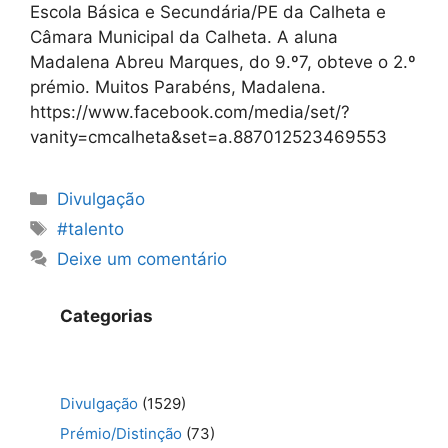
Escola Básica e Secundária/PE da Calheta e
Câmara Municipal da Calheta. A aluna
Madalena Abreu Marques, do 9.º7, obteve o 2.º
prémio. Muitos Parabéns, Madalena.
https://www.facebook.com/media/set/?
vanity=cmcalheta&set=a.887012523469553
Categorias
Divulgação
Etiquetas
#talento
Deixe um comentário
Categorias
Divulgação
(1529)
Prémio/Distinção
(73)