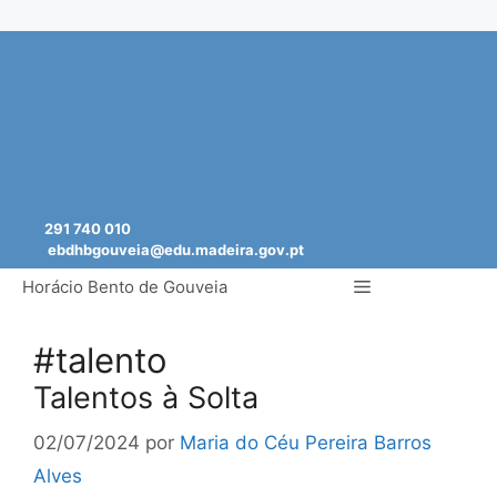
Saltar
para
o
conteúdo
291 740 010
ebdhbgouveia@edu.madeira.gov.pt
Menu
Horácio Bento de Gouveia
#talento
Talentos à Solta
02/07/2024
por
Maria do Céu Pereira Barros
Alves