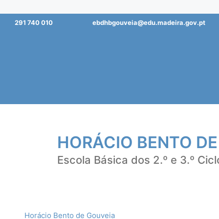
Saltar
291 740 010
ebdhbgouveia@edu.madeira.gov.pt
para
o
conteúdo
HORÁCIO BENTO DE
Escola Básica dos 2.º e 3.º Cicl
Horácio Bento de Gouveia