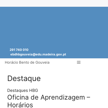
Saltar
para
o
conteúdo
291 740 010
ebdhbgouveia@edu.madeira.gov.pt
Menu
Horácio Bento de Gouveia
Destaque
Destaques HBG
Oficina de Aprendizagem –
Horários