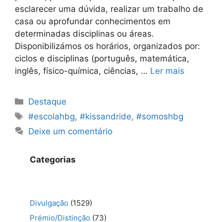
esclarecer uma dúvida, realizar um trabalho de
casa ou aprofundar conhecimentos em
determinadas disciplinas ou áreas.
Disponibilizámos os horários, organizados por:
ciclos e disciplinas (português, matemática,
inglês, físico-química, ciências, …
Ler mais
Categorias
Destaque
Etiquetas
#escolahbg
,
#kissandride
,
#somoshbg
Deixe um comentário
Categorias
Divulgação
(1529)
Prémio/Distinção
(73)