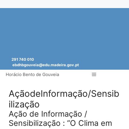
Saltar
para
o
conteúdo
291 740 010
ebdhbgouveia@edu.madeira.gov.pt
Menu
Horácio Bento de Gouveia
AçãodeInformação/Sensib
ilização
Ação de Informação /
Sensibilização : “O Clima em