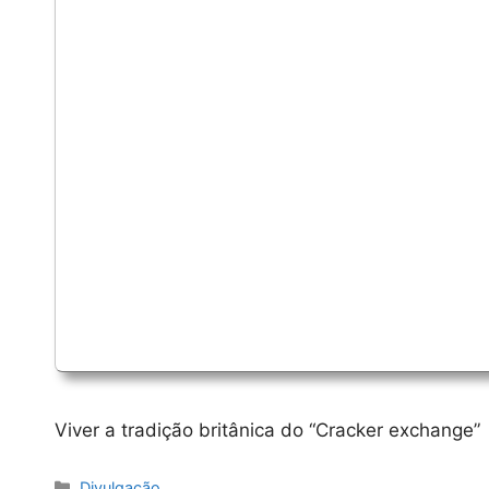
Viver a tradição britânica do “Cracker exchange”
Categorias
Divulgação