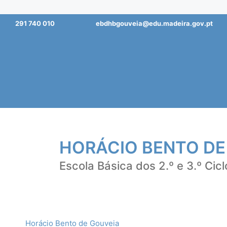
Saltar
291 740 010
ebdhbgouveia@edu.madeira.gov.pt
para
o
conteúdo
HORÁCIO BENTO DE
Escola Básica dos 2.º e 3.º Cicl
Horácio Bento de Gouveia