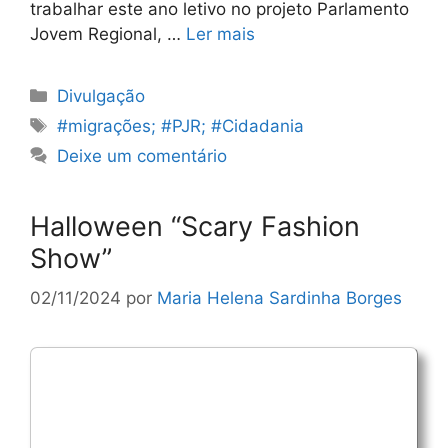
trabalhar este ano letivo no projeto Parlamento
Jovem Regional, …
Ler mais
Categorias
Divulgação
Etiquetas
#migrações; #PJR; #Cidadania
Deixe um comentário
Halloween “Scary Fashion
Show”
02/11/2024
por
Maria Helena Sardinha Borges