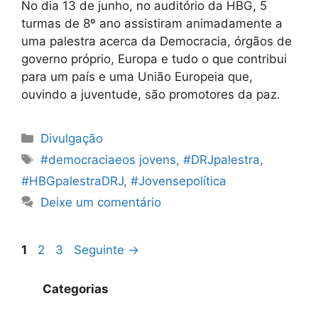
No dia 13 de junho, no auditório da HBG, 5
turmas de 8º ano assistiram animadamente a
uma palestra acerca da Democracia, órgãos de
governo próprio, Europa e tudo o que contribui
para um país e uma União Europeia que,
ouvindo a juventude, são promotores da paz.
Categorias
Divulgação
Etiquetas
#democraciaeos jovens
,
#DRJpalestra
,
#HBGpalestraDRJ
,
#Jovensepolítica
Deixe um comentário
Navegação
Página
Página
Página
1
2
3
Seguinte
→
de
artigos
Categorias