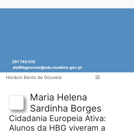
Saltar
para
o
conteúdo
291 740 010
ebdhbgouveia@edu.madeira.gov.pt
Menu
Horácio Bento de Gouveia
Maria Helena
Sardinha Borges
Cidadania Europeia Ativa:
Alunos da HBG viveram a