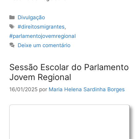
Categorias
Divulgação
Etiquetas
#direitosmigrantes
,
#parlamentojovemregional
Deixe um comentário
Sessão Escolar do Parlamento
Jovem Regional
16/01/2025
por
Maria Helena Sardinha Borges