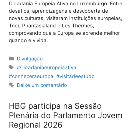
Cidadania Europeia Ativa no Luxemburgo. Entre
desafios, aprendizagens e descoberta de
novas culturas, visitaram instituições europeias,
Trier, Phantasialand e Les Thermes,
comprovando que a Europa se aprende melhor
quando é vivida.
Categorias
Divulgação
Etiquetas
#Cidadaniaeuropeiaativa
,
#conheceraeuropa
,
#visitadeestudo
Deixe um comentário
HBG participa na Sessão
Plenária do Parlamento Jovem
Regional 2026