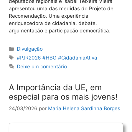
deputados regionais e Isabel Teixeira Vieira
apresentou uma das medidas do Projeto de
Recomendação. Uma experiência
enriquecedora de cidadania, debate,
argumentação e participação democrática.
Categorias
Divulgação
Etiquetas
#PJR2026 #HBG #CidadaniaAtiva
Deixe um comentário
A Importância da UE, em
especial para os mais jovens!
24/03/2026
por
Maria Helena Sardinha Borges