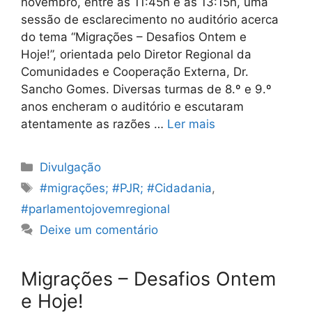
novembro, entre as 11:45h e as 13:15h, uma
sessão de esclarecimento no auditório acerca
do tema “Migrações – Desafios Ontem e
Hoje!”, orientada pelo Diretor Regional da
Comunidades e Cooperação Externa, Dr.
Sancho Gomes. Diversas turmas de 8.º e 9.º
anos encheram o auditório e escutaram
atentamente as razões …
Ler mais
Categorias
Divulgação
Etiquetas
#migrações; #PJR; #Cidadania
,
#parlamentojovemregional
Deixe um comentário
Migrações – Desafios Ontem
e Hoje!