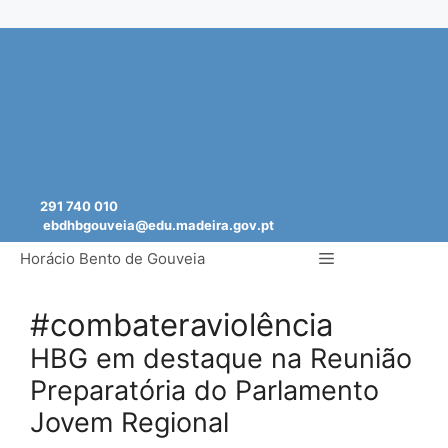
Saltar
para
o
conteúdo
291 740 010
ebdhbgouveia@edu.madeira.gov.pt
Menu
Horácio Bento de Gouveia
#combateraviolência
HBG em destaque na Reunião
Preparatória do Parlamento
Jovem Regional