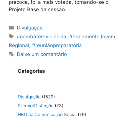
precoce, foi a mais votada, tornando-se o
Projeto Base da sessão.
Categorias
Divulgação
Etiquetas
#combateraviolência
,
#ParlamentoJovem
Regional
,
#reuniãopreparatória
Deixe um comentário
Categorias
Divulgação
(1529)
Prémio/Distinção
(73)
HBG na Comunicação Social
(79)