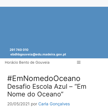
Saltar
para
o
conteúdo
291 740 010
ebdhbgouveia@edu.madeira.gov.pt
Menu
Horácio Bento de Gouveia
#EmNomedoOceano
Desafio Escola Azul – “Em
Nome do Oceano”
20/05/2021
por
Carla Gonçalves