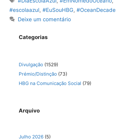
#DiaEscolaAzul
,
#EmNomedoOceano
,
#escolaazul
,
#EuSouHBG
,
#OceanDecade
Deixe um comentário
Categorias
Divulgação
(1529)
Prémio/Distinção
(73)
HBG na Comunicação Social
(79)
Arquivo
Julho 2026
(5)