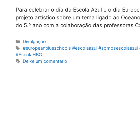
Para celebrar o dia da Escola Azul e o dia Europ
projeto artístico sobre um tema ligado ao Ocean
do 5.º ano com a colaboração das professoras C
Categorias
Divulgação
Etiquetas
#europeanblueschools #escolaazul #somosescolaaz
#EscolaHBG
Deixe um comentário