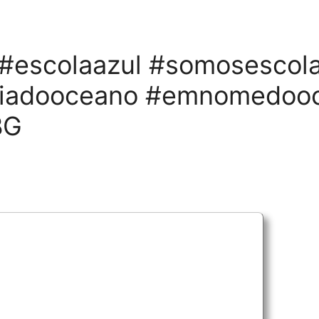
#escolaazul #somosescola
aciadooceano #emnomedoo
BG