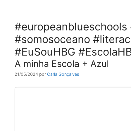
#europeanblueschools 
#somosoceano #liter
#EuSouHBG #EscolaH
A minha Escola + Azul
21/05/2024
por
Carla Gonçalves