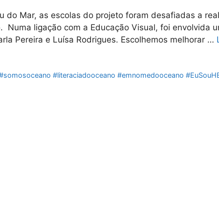
eu do Mar, as escolas do projeto foram desafiadas a rea
o. Numa ligação com a Educação Visual, foi envolvida 
arla Pereira e Luísa Rodrigues. Escolhemos melhorar …
ul #somosoceano #literaciadooceano #emnomedooceano #EuSouH