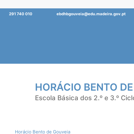
Saltar
291 740 010
ebdhbgouveia@edu.madeira.gov.pt
para
o
conteúdo
HORÁCIO BENTO DE
Escola Básica dos 2.º e 3.º Cicl
Horácio Bento de Gouveia