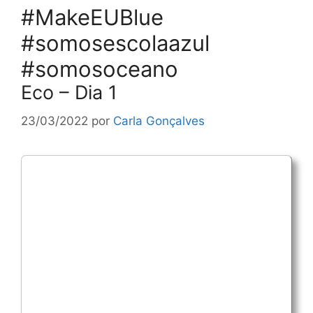
#MakeEUBlue
#somosescolaazul
#somosoceano
Eco – Dia 1
23/03/2022
por
Carla Gonçalves