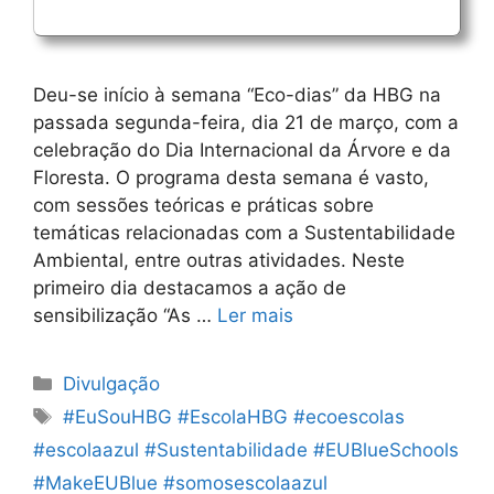
Deu-se início à semana “Eco-dias” da HBG na
passada segunda-feira, dia 21 de março, com a
celebração do Dia Internacional da Árvore e da
Floresta. O programa desta semana é vasto,
com sessões teóricas e práticas sobre
temáticas relacionadas com a Sustentabilidade
Ambiental, entre outras atividades. Neste
primeiro dia destacamos a ação de
sensibilização “As …
Ler mais
Categorias
Divulgação
Etiquetas
#EuSouHBG #EscolaHBG #ecoescolas
#escolaazul #Sustentabilidade #EUBlueSchools
#MakeEUBlue #somosescolaazul