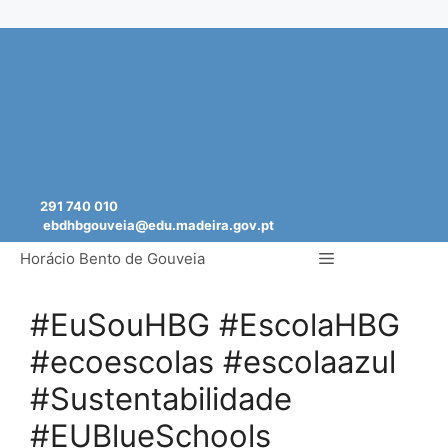
Saltar
para
o
conteúdo
291 740 010
ebdhbgouveia@edu.madeira.gov.pt
Menu
Horácio Bento de Gouveia
#EuSouHBG #EscolaHBG
#ecoescolas #escolaazul
#Sustentabilidade
#EUBlueSchools