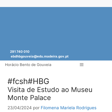
Saltar
para
o
conteúdo
291 740 010
ebdhbgouveia@edu.madeira.gov.pt
Menu
Horácio Bento de Gouveia
#fcsh#HBG
Visita de Estudo ao Museu
Monte Palace
23/04/2024
por
Filomena Mariela Rodrigues