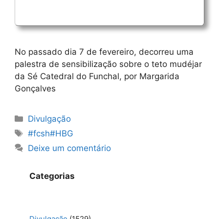
No passado dia 7 de fevereiro, decorreu uma
palestra de sensibilização sobre o teto mudéjar
da Sé Catedral do Funchal, por Margarida
Gonçalves
Categorias
Divulgação
Etiquetas
#fcsh#HBG
Deixe um comentário
Categorias
Divulgação
(1529)