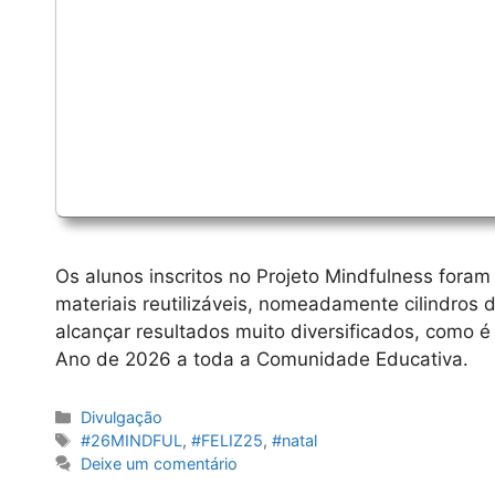
Os alunos inscritos no Projeto Mindfulness fora
materiais reutilizáveis, nomeadamente cilindros 
alcançar resultados muito diversificados, como é
Ano de 2026 a toda a Comunidade Educativa.
Categorias
Divulgação
Etiquetas
#26MINDFUL
,
#FELIZ25
,
#natal
Deixe um comentário