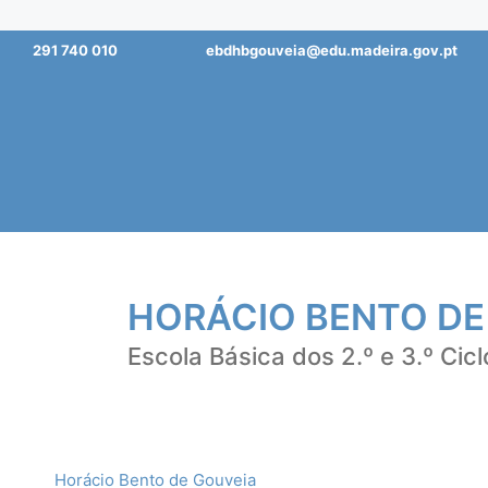
Saltar
291 740 010
ebdhbgouveia@edu.madeira.gov.pt
para
o
conteúdo
HORÁCIO BENTO DE
Escola Básica dos 2.º e 3.º Cicl
Horácio Bento de Gouveia