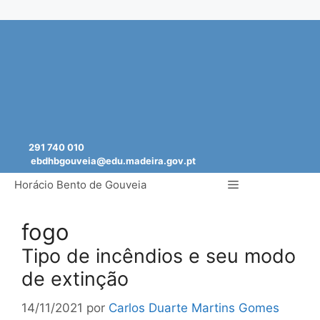
Saltar
para
o
conteúdo
291 740 010
ebdhbgouveia@edu.madeira.gov.pt
Menu
Horácio Bento de Gouveia
fogo
Tipo de incêndios e seu modo
de extinção
14/11/2021
por
Carlos Duarte Martins Gomes