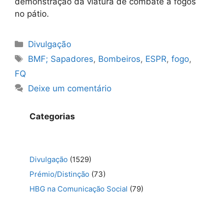
demonstração da viatura de combate a fogos
no pátio.
Categorias
Divulgação
Etiquetas
BMF; Sapadores
,
Bombeiros
,
ESPR
,
fogo
,
FQ
Deixe um comentário
Categorias
Divulgação
(1529)
Prémio/Distinção
(73)
HBG na Comunicação Social
(79)