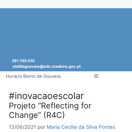
Saltar
para
o
conteúdo
291 740 010
ebdhbgouveia@edu.madeira.gov.pt
Menu
Horácio Bento de Gouveia
#inovacaoescolar
Projeto “Reflecting for
Change” (R4C)
13/06/2021
por
Maria Cecília da Silva Pontes