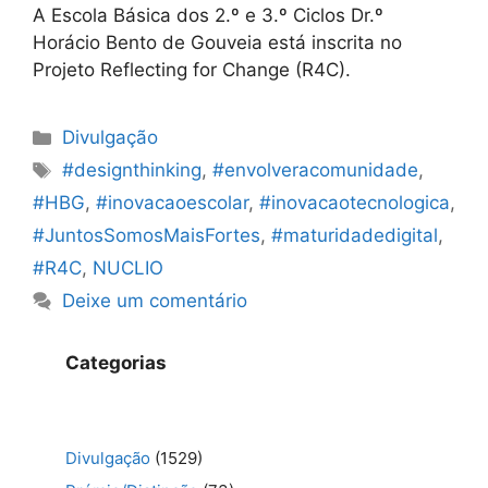
A Escola Básica dos 2.º e 3.º Ciclos Dr.º
Horácio Bento de Gouveia está inscrita no
Projeto Reflecting for Change (R4C).
Categorias
Divulgação
Etiquetas
#designthinking
,
#envolveracomunidade
,
#HBG
,
#inovacaoescolar
,
#inovacaotecnologica
,
#JuntosSomosMaisFortes
,
#maturidadedigital
,
#R4C
,
NUCLIO
Deixe um comentário
Categorias
Divulgação
(1529)