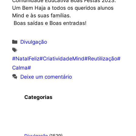
Comunidade Educativa Boas Festas 2023.
Um Bem Haja a todos os queridos alunos
Mind e às suas famílias.
Boas saídas e Boas entradas!
Categorias
Divulgação
Etiquetas
#NatalFeliz#CriatividadeMind#Reutilização#
Calma#
Deixe um comentário
Categorias
Divulgação
(1529)