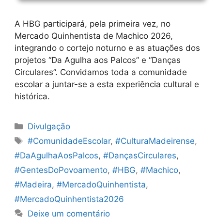
A HBG participará, pela primeira vez, no
Mercado Quinhentista de Machico 2026,
integrando o cortejo noturno e as atuações dos
projetos “Da Agulha aos Palcos” e “Danças
Circulares”. Convidamos toda a comunidade
escolar a juntar-se a esta experiência cultural e
histórica.
Categorias
Divulgação
Etiquetas
#ComunidadeEscolar
,
#CulturaMadeirense
,
#DaAgulhaAosPalcos
,
#DançasCirculares
,
#GentesDoPovoamento
,
#HBG
,
#Machico
,
#Madeira
,
#MercadoQuinhentista
,
#MercadoQuinhentista2026
Deixe um comentário