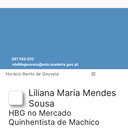
Saltar
para
o
conteúdo
291 740 010
ebdhbgouveia@edu.madeira.gov.pt
Menu
Horácio Bento de Gouveia
Liliana Maria Mendes
Sousa
HBG no Mercado
Quinhentista de Machico