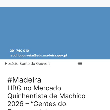
Saltar
para
o
conteúdo
291 740 010
ebdhbgouveia@edu.madeira.gov.pt
Menu
Horácio Bento de Gouveia
#Madeira
HBG no Mercado
Quinhentista de Machico
2026 – “Gentes do