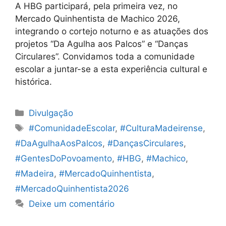
A HBG participará, pela primeira vez, no
Mercado Quinhentista de Machico 2026,
integrando o cortejo noturno e as atuações dos
projetos “Da Agulha aos Palcos” e “Danças
Circulares”. Convidamos toda a comunidade
escolar a juntar-se a esta experiência cultural e
histórica.
Categorias
Divulgação
Etiquetas
#ComunidadeEscolar
,
#CulturaMadeirense
,
#DaAgulhaAosPalcos
,
#DançasCirculares
,
#GentesDoPovoamento
,
#HBG
,
#Machico
,
#Madeira
,
#MercadoQuinhentista
,
#MercadoQuinhentista2026
Deixe um comentário