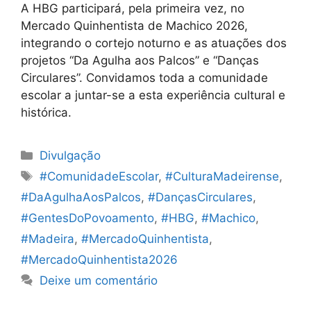
A HBG participará, pela primeira vez, no
Mercado Quinhentista de Machico 2026,
integrando o cortejo noturno e as atuações dos
projetos “Da Agulha aos Palcos” e “Danças
Circulares”. Convidamos toda a comunidade
escolar a juntar-se a esta experiência cultural e
histórica.
Categorias
Divulgação
Etiquetas
#ComunidadeEscolar
,
#CulturaMadeirense
,
#DaAgulhaAosPalcos
,
#DançasCirculares
,
#GentesDoPovoamento
,
#HBG
,
#Machico
,
#Madeira
,
#MercadoQuinhentista
,
#MercadoQuinhentista2026
Deixe um comentário