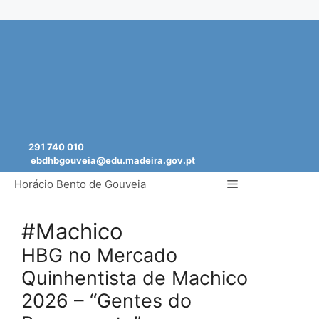
Saltar
para
o
conteúdo
291 740 010
ebdhbgouveia@edu.madeira.gov.pt
Menu
Horácio Bento de Gouveia
#Machico
HBG no Mercado
Quinhentista de Machico
2026 – “Gentes do