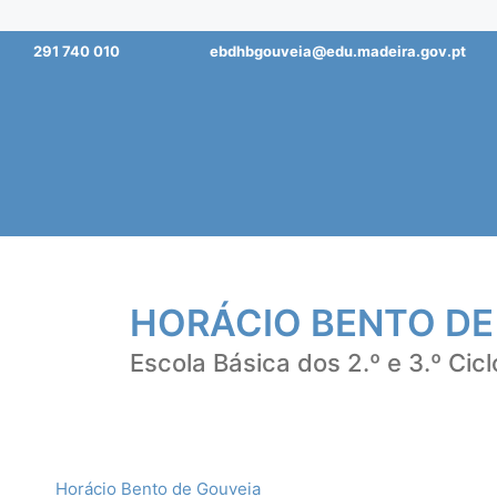
Saltar
291 740 010
ebdhbgouveia@edu.madeira.gov.pt
para
o
conteúdo
HORÁCIO BENTO DE
Escola Básica dos 2.º e 3.º Cicl
Horácio Bento de Gouveia