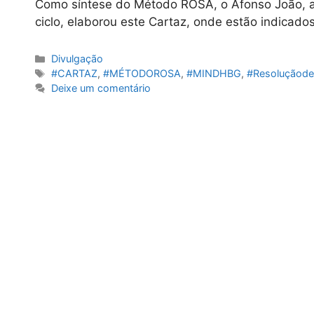
Como síntese do Método ROSA, o Afonso João, al
ciclo, elaborou este Cartaz, onde estão indicados
Categorias
Divulgação
Etiquetas
#CARTAZ
,
#MÉTODOROSA
,
#MINDHBG
,
#Resoluçãod
Deixe um comentário