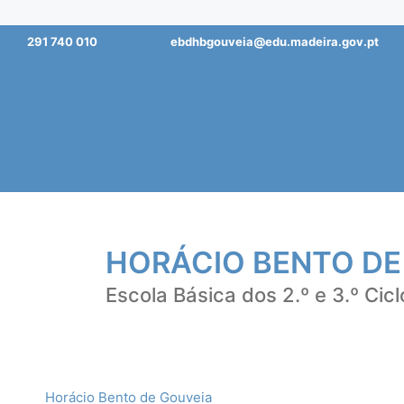
Saltar
291 740 010
ebdhbgouveia@edu.madeira.gov.pt
para
o
conteúdo
HORÁCIO BENTO DE
Escola Básica dos 2.º e 3.º Cicl
Horácio Bento de Gouveia