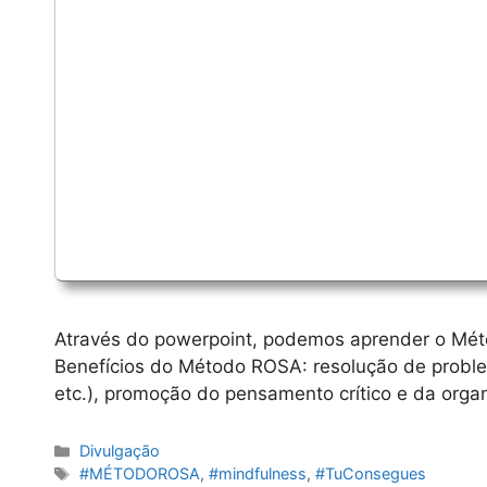
Através do powerpoint, podemos aprender o Mé
Benefícios do Método ROSA: resolução de problem
etc.), promoção do pensamento crítico e da organ
Categorias
Divulgação
Etiquetas
#MÉTODOROSA
,
#mindfulness
,
#TuConsegues