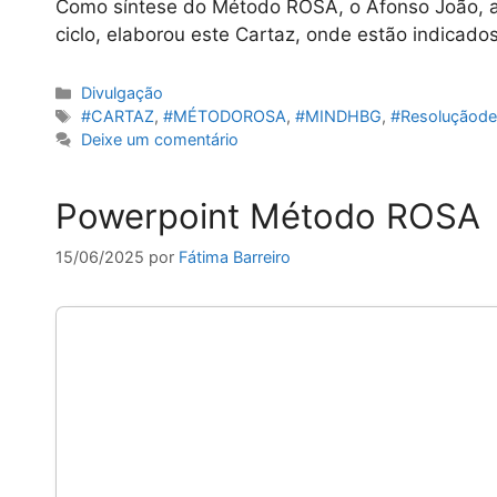
Como síntese do Método ROSA, o Afonso João, al
ciclo, elaborou este Cartaz, onde estão indicados
Categorias
Divulgação
Etiquetas
#CARTAZ
,
#MÉTODOROSA
,
#MINDHBG
,
#Resoluçãod
Deixe um comentário
Powerpoint Método ROSA
15/06/2025
por
Fátima Barreiro