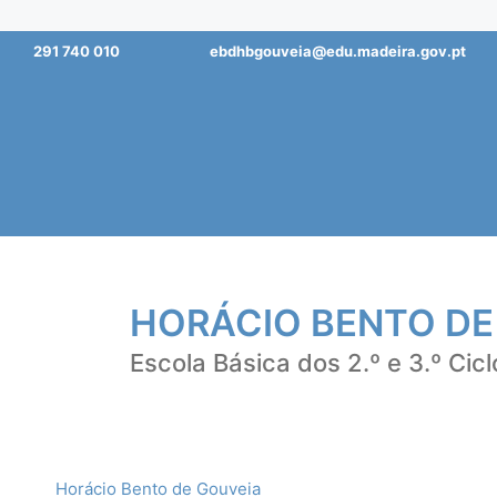
Saltar
291 740 010
ebdhbgouveia@edu.madeira.gov.pt
para
o
conteúdo
HORÁCIO BENTO DE
Escola Básica dos 2.º e 3.º Cicl
Horácio Bento de Gouveia