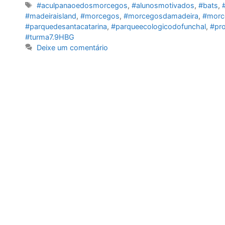
Etiquetas
#aculpanaoedosmorcegos
,
#alunosmotivados
,
#bats
,
#madeiraisland
,
#morcegos
,
#morcegosdamadeira
,
#morc
#parquedesantacatarina
,
#parqueecologicodofunchal
,
#pro
#turma7.9HBG
Deixe um comentário