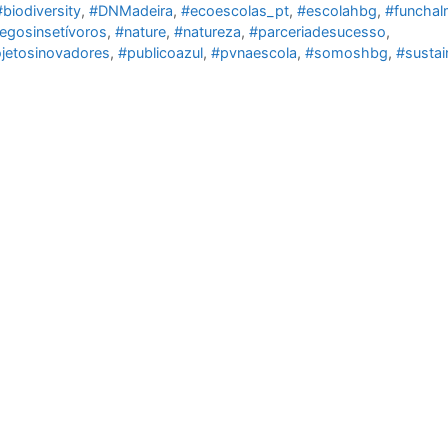
#biodiversity
,
#DNMadeira
,
#ecoescolas_pt
,
#escolahbg
,
#funchal
egosinsetívoros
,
#nature
,
#natureza
,
#parceriadesucesso
,
jetosinovadores
,
#publicoazul
,
#pvnaescola
,
#somoshbg
,
#sustain