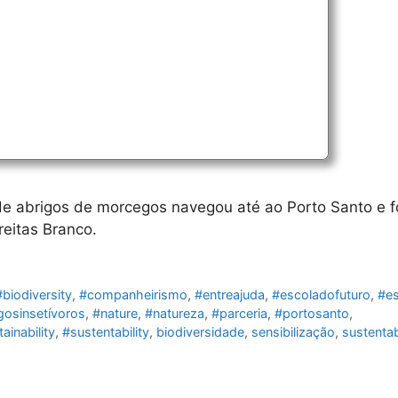
de abrigos de morcegos navegou até ao Porto Santo e fo
reitas Branco.
#biodiversity
,
#companheirismo
,
#entreajuda
,
#escoladofuturo
,
#e
osinsetívoros
,
#nature
,
#natureza
,
#parceria
,
#portosanto
,
ainability
,
#sustentability
,
biodiversidade
,
sensibilização
,
sustentab