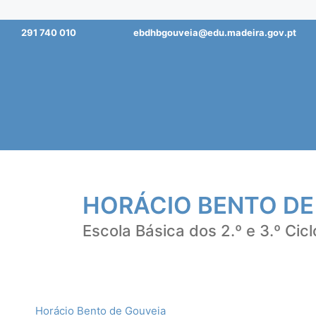
Saltar
291 740 010
ebdhbgouveia@edu.madeira.gov.pt
para
o
conteúdo
HORÁCIO BENTO DE
Escola Básica dos 2.º e 3.º Cicl
Horácio Bento de Gouveia