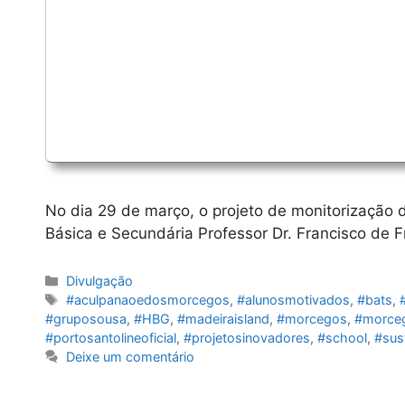
No dia 29 de março, o projeto de monitorização 
Básica e Secundária Professor Dr. Francisco de F
Categorias
Divulgação
Etiquetas
#aculpanaoedosmorcegos
,
#alunosmotivados
,
#bats
,
#gruposousa
,
#HBG
,
#madeiraisland
,
#morcegos
,
#morceg
#portosantolineoficial
,
#projetosinovadores
,
#school
,
#sust
Deixe um comentário