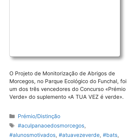
O Projeto de Monitorização de Abrigos de
Morcegos, no Parque Ecológico do Funchal, foi
um dos três vencedores do Concurso «Prémio
Verde» do suplemento «A TUA VEZ é verde».
Categorias
Prémio/Distinção
Etiquetas
#aculpanaoedosmorcegos
,
#alunosmotivados
,
#atuavezeverde
,
#bats
,