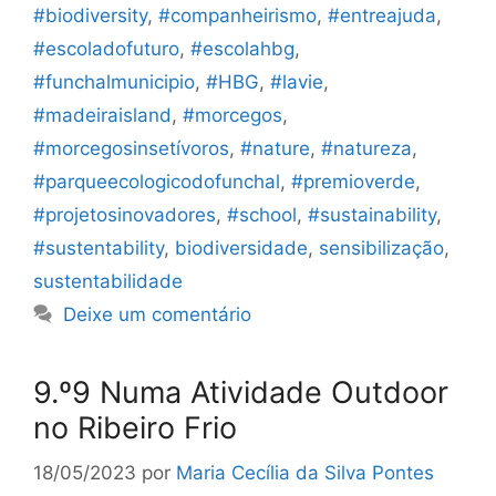
#biodiversity
,
#companheirismo
,
#entreajuda
,
#escoladofuturo
,
#escolahbg
,
#funchalmunicipio
,
#HBG
,
#lavie
,
#madeiraisland
,
#morcegos
,
#morcegosinsetívoros
,
#nature
,
#natureza
,
#parqueecologicodofunchal
,
#premioverde
,
#projetosinovadores
,
#school
,
#sustainability
,
#sustentability
,
biodiversidade
,
sensibilização
,
sustentabilidade
Deixe um comentário
9.º9 Numa Atividade Outdoor
no Ribeiro Frio
18/05/2023
por
Maria Cecília da Silva Pontes