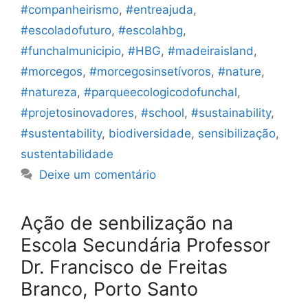
#companheirismo
,
#entreajuda
,
#escoladofuturo
,
#escolahbg
,
#funchalmunicipio
,
#HBG
,
#madeiraisland
,
#morcegos
,
#morcegosinsetívoros
,
#nature
,
#natureza
,
#parqueecologicodofunchal
,
#projetosinovadores
,
#school
,
#sustainability
,
#sustentability
,
biodiversidade
,
sensibilização
,
sustentabilidade
Deixe um comentário
Ação de senbilização na
Escola Secundária Professor
Dr. Francisco de Freitas
Branco, Porto Santo