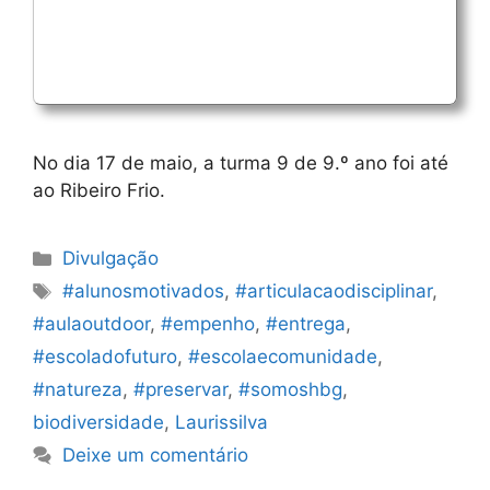
No dia 17 de maio, a turma 9 de 9.º ano foi até
ao Ribeiro Frio.
Categorias
Divulgação
Etiquetas
#alunosmotivados
,
#articulacaodisciplinar
,
#aulaoutdoor
,
#empenho
,
#entrega
,
#escoladofuturo
,
#escolaecomunidade
,
#natureza
,
#preservar
,
#somoshbg
,
biodiversidade
,
Laurissilva
Deixe um comentário