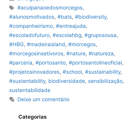
Etiquetas
#aculpanaoedosmorcegos
,
#alunosmotivados
,
#bats
,
#biodiversity
,
#companheirismo
,
#entreajuda
,
#escoladofuturo
,
#escolahbg
,
#gruposousa
,
#HBG
,
#madeiraisland
,
#morcegos
,
#morcegosinsetívoros
,
#nature
,
#natureza
,
#parceria
,
#portosanto
,
#portosantolineoficial
,
#projetosinovadores
,
#school
,
#sustainability
,
#sustentability
,
biodiversidade
,
sensibilização
,
sustentabilidade
Deixe um comentário
Categorias