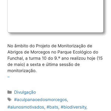
No âmbito do Projeto de Monitorização de
Abrigos de Morcegos no Parque Ecológico do
Funchal, a turma 10 do 9.º ano realizou hoje (15
de maio) a sexta e última sessão de
monitorização.
–
Categorias
Divulgação
Etiquetas
#aculpanaoedosmorcegos
,
#alunosmotivados
,
#bats
,
#biodiversity
,