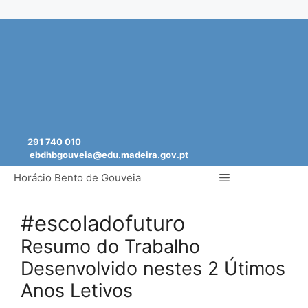
Saltar
para
o
conteúdo
291 740 010
ebdhbgouveia@edu.madeira.gov.pt
Menu
Horácio Bento de Gouveia
#escoladofuturo
Resumo do Trabalho
Desenvolvido nestes 2 Útimos
Anos Letivos