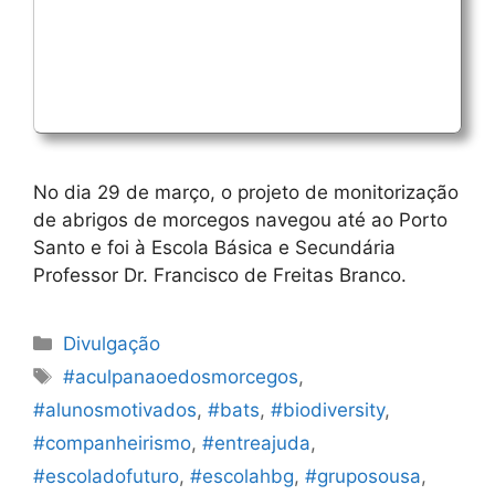
No dia 29 de março, o projeto de monitorização
de abrigos de morcegos navegou até ao Porto
Santo e foi à Escola Básica e Secundária
Professor Dr. Francisco de Freitas Branco.
Categorias
Divulgação
Etiquetas
#aculpanaoedosmorcegos
,
#alunosmotivados
,
#bats
,
#biodiversity
,
#companheirismo
,
#entreajuda
,
#escoladofuturo
,
#escolahbg
,
#gruposousa
,