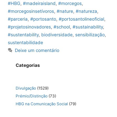
#HBG
,
#madeiraisland
,
#morcegos
,
#morcegosinsetívoros
,
#nature
,
#natureza
,
#parceria
,
#portosanto
,
#portosantolineoficial
,
#projetosinovadores
,
#school
,
#sustainability
,
#sustentability
,
biodiversidade
,
sensibilização
,
sustentabilidade
Deixe um comentário
Categorias
Divulgação
(1529)
Prémio/Distinção
(73)
HBG na Comunicação Social
(79)