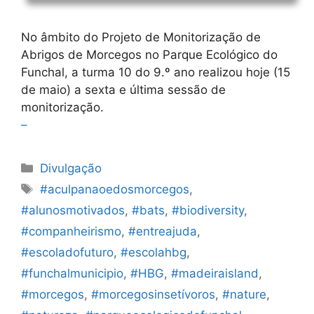
No âmbito do Projeto de Monitorização de
Abrigos de Morcegos no Parque Ecológico do
Funchal, a turma 10 do 9.º ano realizou hoje (15
de maio) a sexta e última sessão de
monitorização.
–
Categorias
Divulgação
Etiquetas
#aculpanaoedosmorcegos
,
#alunosmotivados
,
#bats
,
#biodiversity
,
#companheirismo
,
#entreajuda
,
#escoladofuturo
,
#escolahbg
,
#funchalmunicipio
,
#HBG
,
#madeiraisland
,
#morcegos
,
#morcegosinsetívoros
,
#nature
,