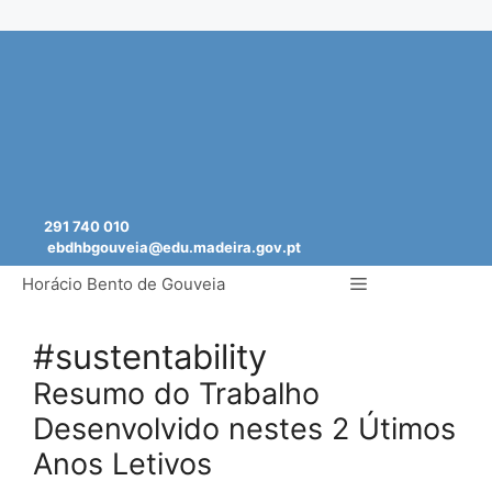
Saltar
para
o
conteúdo
291 740 010
ebdhbgouveia@edu.madeira.gov.pt
Menu
Horácio Bento de Gouveia
#sustentability
Resumo do Trabalho
Desenvolvido nestes 2 Útimos
Anos Letivos