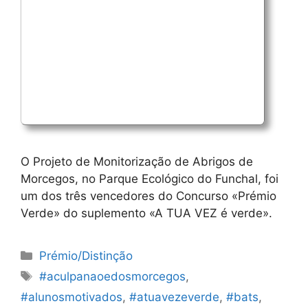
O Projeto de Monitorização de Abrigos de
Morcegos, no Parque Ecológico do Funchal, foi
um dos três vencedores do Concurso «Prémio
Verde» do suplemento «A TUA VEZ é verde».
Categorias
Prémio/Distinção
Etiquetas
#aculpanaoedosmorcegos
,
#alunosmotivados
,
#atuavezeverde
,
#bats
,