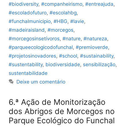
#biodiversity
,
#companheirismo
,
#entreajuda
,
#escoladofuturo
,
#escolahbg
,
#funchalmunicipio
,
#HBG
,
#lavie
,
#madeiraisland
,
#morcegos
,
#morcegosinsetívoros
,
#nature
,
#natureza
,
#parqueecologicodofunchal
,
#premioverde
,
#projetosinovadores
,
#school
,
#sustainability
,
#sustentability
,
biodiversidade
,
sensibilização
,
sustentabilidade
Deixe um comentário
6.ª Ação de Monitorização
dos Abrigos de Morcegos no
Parque Ecológico do Funchal