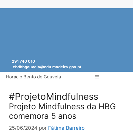
Saltar
para
o
conteúdo
291 740 010
ebdhbgouveia@edu.madeira.gov.pt
Menu
Horácio Bento de Gouveia
#ProjetoMindfulness
Projeto Mindfulness da HBG
comemora 5 anos
25/06/2024
por
Fátima Barreiro