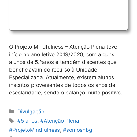
O Projeto Mindfulness – Atenção Plena teve
início no ano letivo 2019/2020, com alguns
alunos de 5.ºanos e também discentes que
beneficiavam do recurso à Unidade
Especializada. Atualmente, existem alunos
inscritos provenientes de todos os anos de
escolaridade, sendo o balanço muito positivo.
Categorias
Divulgação
Etiquetas
#5 anos
,
#Atenção Plena
,
#ProjetoMindfulness
,
#somoshbg