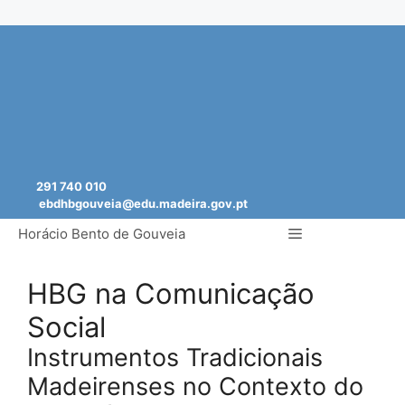
Saltar
para
o
conteúdo
291 740 010
ebdhbgouveia@edu.madeira.gov.pt
Menu
Horácio Bento de Gouveia
HBG na Comunicação
Social
Instrumentos Tradicionais
Madeirenses no Contexto do