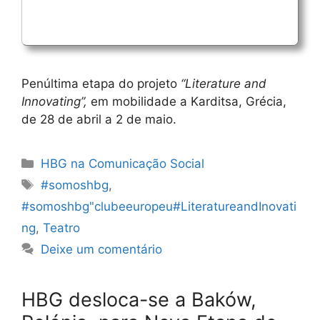
Penúltima etapa do projeto
“Literature and
Innovating”,
em mobilidade a Karditsa, Grécia,
de 28 de abril a 2 de maio.
Categorias
HBG na Comunicação Social
Etiquetas
#somoshbg
,
#somoshbg"clubeeuropeu#LiteratureandInovati
ng
,
Teatro
Deixe um comentário
HBG desloca-se a Baków,