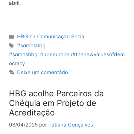
abril.
Categorias
HBG na Comunicação Social
Etiquetas
#somoshbg
,
#somoshbg"clubeeuropeu#thenewvaluesofdem
ocracy
Deixe um comentário
HBG acolhe Parceiros da
Chéquia em Projeto de
Acreditação
08/04/2025
por
Tatiana Gonçalves