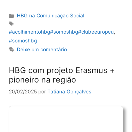
Categorias
HBG na Comunicação Social
Etiquetas
#acolhimentohbg#somoshbg#clubeeuropeu
,
#somoshbg
Deixe um comentário
HBG com projeto Erasmus +
pioneiro na região
20/02/2025
por
Tatiana Gonçalves