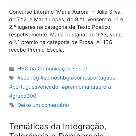
Concurso Literário “Maria Aurora” – Júlia Silva,
do 7.º2, e Maria Lopes, do 9.º1, vencem o 1.º e
2.º lugares na categoria de Texto Poético,
respetivamente. Maria Pestana, do 9.º3, vence
o 1.º prémio na categoria de Prosa. A HBG
recebe Prémio-Escola.
Categorias
HBG na Comunicação Social
Etiquetas
#souhbg #somoshbg #somosportugues
#portuguesvencedor #premiomariaaurora
#grupo300
Deixe um comentário
Temáticas da Integração,