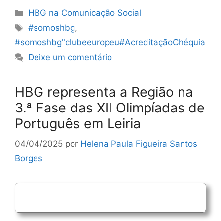
Categorias
HBG na Comunicação Social
Etiquetas
#somoshbg
,
#somoshbg"clubeeuropeu#AcreditaçãoChéquia
Deixe um comentário
HBG representa a Região na
3.ª Fase das XII Olimpíadas de
Português em Leiria
04/04/2025
por
Helena Paula Figueira Santos
Borges