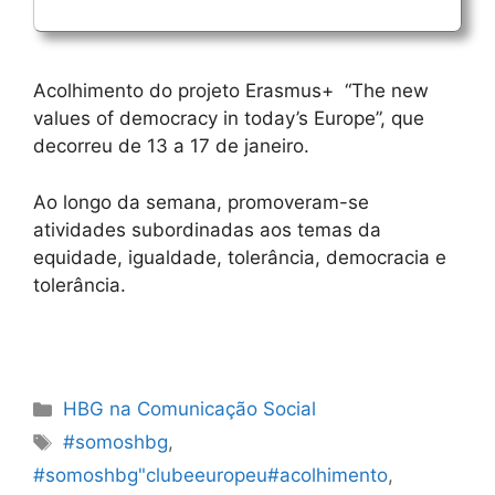
Acolhimento do projeto Erasmus+
“
The
new
values
of democracy in today’s Europe”, que
decorreu de 13 a 17 de janeiro.
Ao longo da semana, promoveram-se
atividades subordinadas aos temas da
equidade, igualdade, tolerância, democracia e
tolerância.
Categorias
HBG na Comunicação Social
Etiquetas
#somoshbg
,
#somoshbg"clubeeuropeu#acolhimento
,