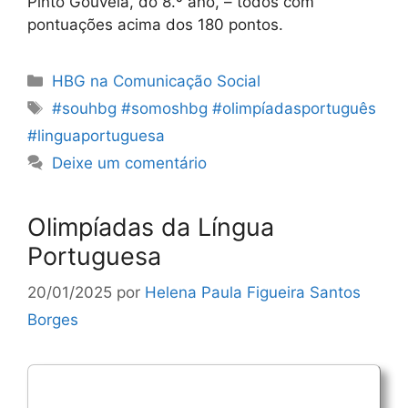
Pinto Gouveia, do 8.º ano, – todos com
pontuações acima dos 180 pontos.
Categorias
HBG na Comunicação Social
Etiquetas
#souhbg #somoshbg #olimpíadasportuguês
#linguaportuguesa
Deixe um comentário
Olimpíadas da Língua
Portuguesa
20/01/2025
por
Helena Paula Figueira Santos
Borges