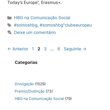
Today’s Europe”, Erasmus+.
Categorias
HBG na Comunicação Social
Etiquetas
#somoshbg
,
#somoshbg"clubeeuropeu
Deixe um comentário
Navegação
Página
Página
Página
Página
←
Anterior
1
2
3
…
6
Seguinte
→
de
artigos
Categorias
Divulgação
(1529)
Prémio/Distinção
(73)
HBG na Comunicação Social
(79)