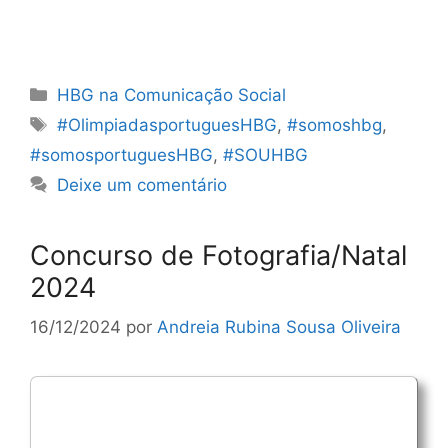
Categorias
HBG na Comunicação Social
Etiquetas
#OlimpiadasportuguesHBG
,
#somoshbg
,
#somosportuguesHBG
,
#SOUHBG
Deixe um comentário
Concurso de Fotografia/Natal
2024
16/12/2024
por
Andreia Rubina Sousa Oliveira