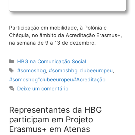
Participação em mobilidade, à Polónia e
Chéquia, no âmbito da Acreditação Erasmus+,
na semana de 9 a 13 de dezembro.
Categorias
HBG na Comunicação Social
Etiquetas
#somoshbg
,
#somoshbg"clubeeuropeu
,
#somoshbg"clubeeuropeu#Acreditação
Deixe um comentário
Representantes da HBG
participam em Projeto
Erasmus+ em Atenas