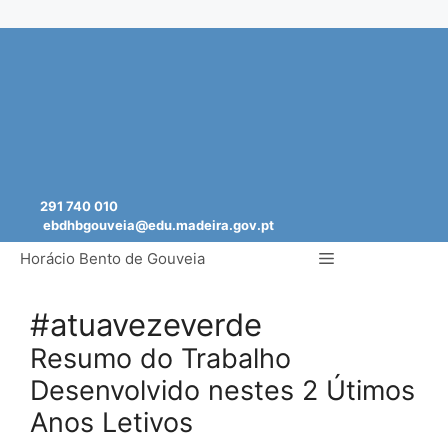
Saltar
para
o
conteúdo
291 740 010
ebdhbgouveia@edu.madeira.gov.pt
Menu
Horácio Bento de Gouveia
#atuavezeverde
Resumo do Trabalho
Desenvolvido nestes 2 Útimos
Anos Letivos