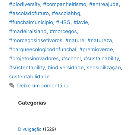
#biodiversity
,
#companheirismo
,
#entreajuda
,
#escoladofuturo
,
#escolahbg
,
#funchalmunicipio
,
#HBG
,
#lavie
,
#madeiraisland
,
#morcegos
,
#morcegosinsetívoros
,
#nature
,
#natureza
,
#parqueecologicodofunchal
,
#premioverde
,
#projetosinovadores
,
#school
,
#sustainability
,
#sustentability
,
biodiversidade
,
sensibilização
,
sustentabilidade
Deixe um comentário
Categorias
Divulgação
(1529)