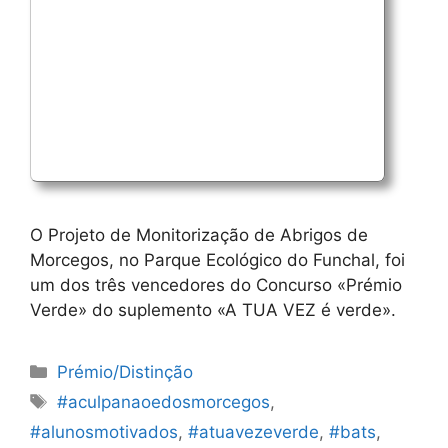
O Projeto de Monitorização de Abrigos de
Morcegos, no Parque Ecológico do Funchal, foi
um dos três vencedores do Concurso «Prémio
Verde» do suplemento «A TUA VEZ é verde».
Categorias
Prémio/Distinção
Etiquetas
#aculpanaoedosmorcegos
,
#alunosmotivados
,
#atuavezeverde
,
#bats
,