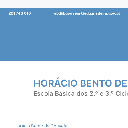
Saltar
291 740 010
ebdhbgouveia@edu.madeira.gov.pt
para
o
conteúdo
HORÁCIO BENTO DE
Escola Básica dos 2.º e 3.º Cicl
Horácio Bento de Gouveia