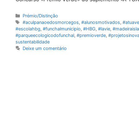
Categorias
Prémio/Distinção
Etiquetas
#aculpanaoedosmorcegos
,
#alunosmotivados
,
#atuav
#escolahbg
,
#funchalmunicipio
,
#HBG
,
#lavie
,
#madeiraisl
#parqueecologicodofunchal
,
#premioverde
,
#projetosinov
sustentabilidade
Deixe um comentário