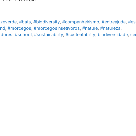
ezeverde
,
#bats
,
#biodiversity
,
#companheirismo
,
#entreajuda
,
#es
and
,
#morcegos
,
#morcegosinsetívoros
,
#nature
,
#natureza
,
adores
,
#school
,
#sustainability
,
#sustentability
,
biodiversidade
,
se