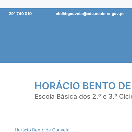
Saltar
291 740 010
ebdhbgouveia@edu.madeira.gov.pt
para
o
conteúdo
HORÁCIO BENTO DE
Escola Básica dos 2.º e 3.º Cicl
Horácio Bento de Gouveia