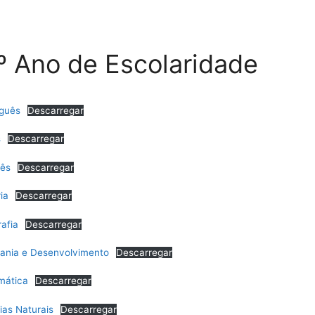
º Ano de Escolaridade
guês
Descarregar
s
Descarregar
cês
Descarregar
ia
Descarregar
afia
Descarregar
ania e Desenvolvimento
Descarregar
mática
Descarregar
ias Naturais
Descarregar