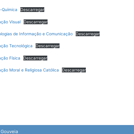
o-Química
Descarregar
ção Visual
Descarregar
logias de Informação e Comunicação
Descarregar
ção Tecnológica
Descarregar
ção Física
Descarregar
ção Moral e Religiosa Católica
Descarregar
e Gouveia